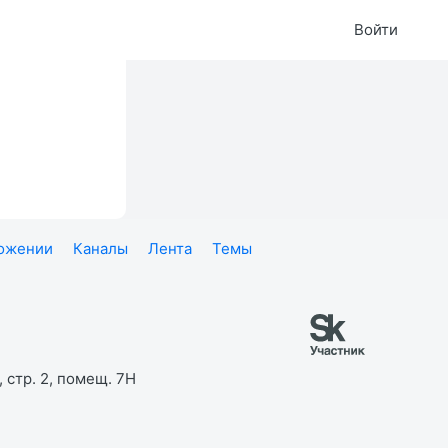
Войти
ложении
Каналы
Лента
Темы
 стр. 2, помещ. 7Н