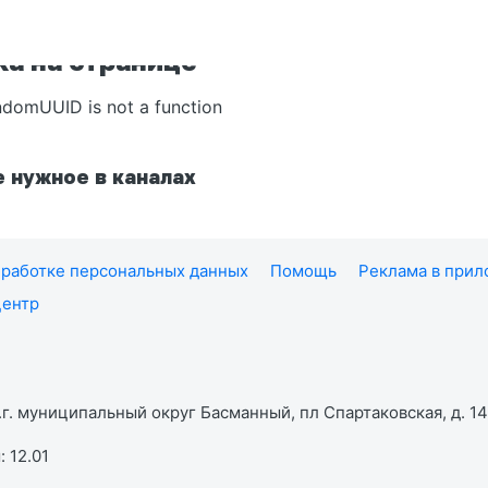
а на странице
ndomUUID is not a function
 нужное в каналах
работке персональных данных
Помощь
Реклама в при
центр
г. муниципальный округ Басманный, пл Спартаковская, д. 14,
 12.01