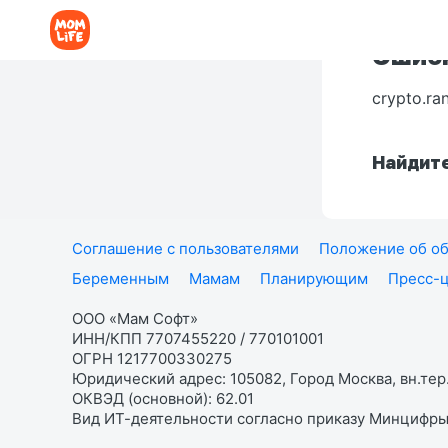
Ошибк
crypto.ra
Найдите
Соглашение с пользователями
Положение об об
Беременным
Мамам
Планирующим
Пресс-
ООО «Мам Софт»
ИНН/КПП 7707455220 / 770101001
ОГРН 1217700330275
Юридический адрес: 105082, Город Москва, вн.тер.
ОКВЭД (основной): 62.01
Вид ИТ-деятельности согласно приказу Минцифры: