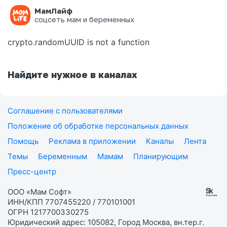
МамЛайф
Ошибка на странице
соцсеть мам и беременных
crypto.randomUUID is not a function
Найдите нужное в каналах
Соглашение с пользователями
Положение об обработке персональных данных
Помощь
Реклама в приложении
Каналы
Лента
Темы
Беременным
Мамам
Планирующим
Пресс-центр
ООО «Мам Софт»
ИНН/КПП 7707455220 / 770101001
ОГРН 1217700330275
Юридический адрес: 105082, Город Москва, вн.тер.г.