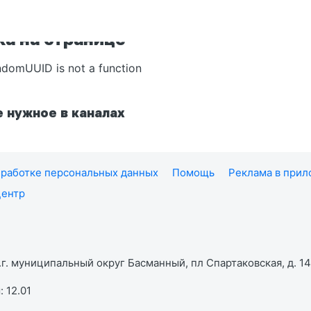
а на странице
ndomUUID is not a function
 нужное в каналах
работке персональных данных
Помощь
Реклама в при
центр
г. муниципальный округ Басманный, пл Спартаковская, д. 14,
 12.01