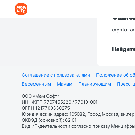
Ошибк
crypto.ra
Найдите
Соглашение с пользователями
Положение об об
Беременным
Мамам
Планирующим
Пресс-
ООО «Мам Софт»
ИНН/КПП 7707455220 / 770101001
ОГРН 1217700330275
Юридический адрес: 105082, Город Москва, вн.тер.
ОКВЭД (основной): 62.01
Вид ИТ-деятельности согласно приказу Минцифры: