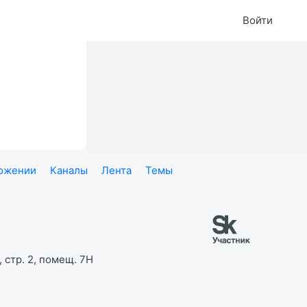
Войти
ложении
Каналы
Лента
Темы
 стр. 2, помещ. 7Н