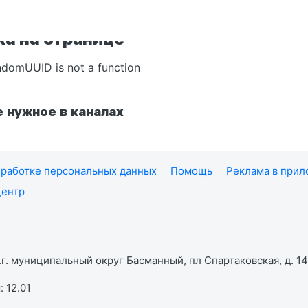
а на странице
ndomUUID is not a function
 нужное в каналах
работке персональных данных
Помощь
Реклама в при
центр
г. муниципальный округ Басманный, пл Спартаковская, д. 14,
 12.01