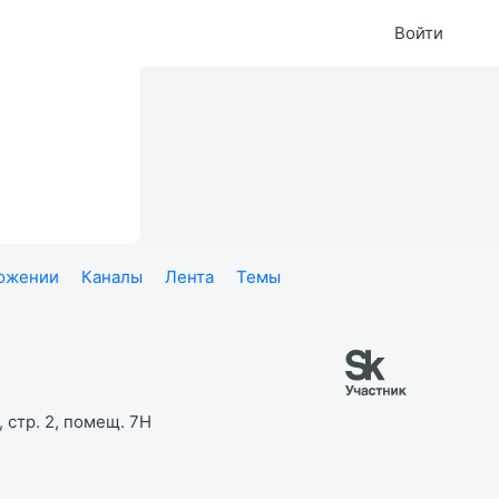
Войти
ложении
Каналы
Лента
Темы
 стр. 2, помещ. 7Н