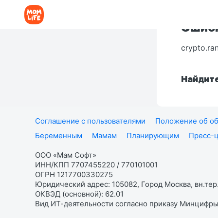
Ошибк
crypto.ra
Найдите
Соглашение с пользователями
Положение об об
Беременным
Мамам
Планирующим
Пресс-
ООО «Мам Софт»
ИНН/КПП 7707455220 / 770101001
ОГРН 1217700330275
Юридический адрес: 105082, Город Москва, вн.тер.
ОКВЭД (основной): 62.01
Вид ИТ-деятельности согласно приказу Минцифры: