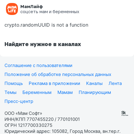
МамЛайф
Ошибка на странице
соцсеть мам и беременных
crypto.randomUUID is not a function
Найдите нужное в каналах
Соглашение с пользователями
Положение об обработке персональных данных
Помощь
Реклама в приложении
Каналы
Лента
Темы
Беременным
Мамам
Планирующим
Пресс-центр
ООО «Мам Софт»
ИНН/КПП 7707455220 / 770101001
ОГРН 1217700330275
Юридический адрес: 105082, Город Москва, вн.тер.г.