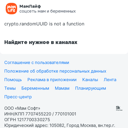
МамЛайф
Ошибка на странице
соцсеть мам и беременных
crypto.randomUUID is not a function
Найдите нужное в каналах
Соглашение с пользователями
Положение об обработке персональных данных
Помощь
Реклама в приложении
Каналы
Лента
Темы
Беременным
Мамам
Планирующим
Пресс-центр
ООО «Мам Софт»
ИНН/КПП 7707455220 / 770101001
ОГРН 1217700330275
Юридический адрес: 105082, Город Москва, вн.тер.г.