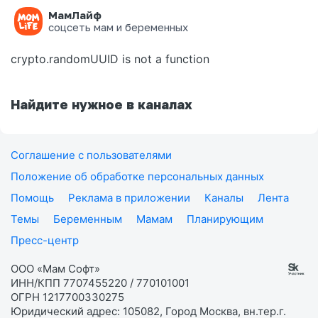
МамЛайф
Ошибка на странице
соцсеть мам и беременных
crypto.randomUUID is not a function
Найдите нужное в каналах
Соглашение с пользователями
Положение об обработке персональных данных
Помощь
Реклама в приложении
Каналы
Лента
Темы
Беременным
Мамам
Планирующим
Пресс-центр
ООО «Мам Софт»
ИНН/КПП 7707455220 / 770101001
ОГРН 1217700330275
Юридический адрес: 105082, Город Москва, вн.тер.г.