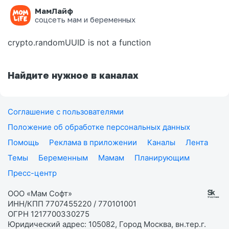
МамЛайф
Ошибка на странице
соцсеть мам и беременных
crypto.randomUUID is not a function
Найдите нужное в каналах
Соглашение с пользователями
Положение об обработке персональных данных
Помощь
Реклама в приложении
Каналы
Лента
Темы
Беременным
Мамам
Планирующим
Пресс-центр
ООО «Мам Софт»
ИНН/КПП 7707455220 / 770101001
ОГРН 1217700330275
Юридический адрес: 105082, Город Москва, вн.тер.г.