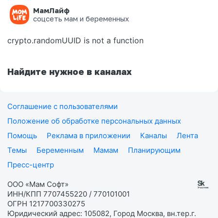
МамЛайф
Ошибка на странице
соцсеть мам и беременных
crypto.randomUUID is not a function
Найдите нужное в каналах
Соглашение с пользователями
Положение об обработке персональных данных
Помощь
Реклама в приложении
Каналы
Лента
Темы
Беременным
Мамам
Планирующим
Пресс-центр
ООО «Мам Софт»
ИНН/КПП 7707455220 / 770101001
ОГРН 1217700330275
Юридический адрес: 105082, Город Москва, вн.тер.г.