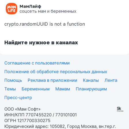
МамЛайф
Ошибка на странице
соцсеть мам и беременных
crypto.randomUUID is not a function
Найдите нужное в каналах
Соглашение с пользователями
Положение об обработке персональных данных
Помощь
Реклама в приложении
Каналы
Лента
Темы
Беременным
Мамам
Планирующим
Пресс-центр
ООО «Мам Софт»
ИНН/КПП 7707455220 / 770101001
ОГРН 1217700330275
Юридический адрес: 105082, Город Москва, вн.тер.г.