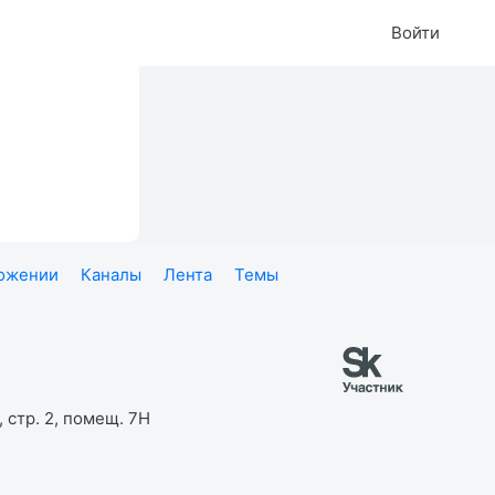
Войти
ложении
Каналы
Лента
Темы
 стр. 2, помещ. 7Н