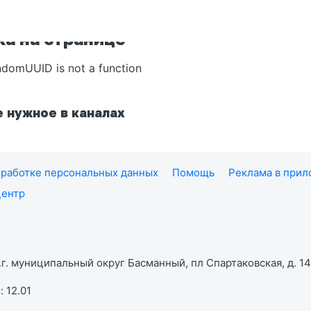
а на странице
ndomUUID is not a function
 нужное в каналах
работке персональных данных
Помощь
Реклама в при
центр
г. муниципальный округ Басманный, пл Спартаковская, д. 14,
 12.01