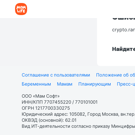
Ошибк
crypto.ra
Найдите
Соглашение с пользователями
Положение об об
Беременным
Мамам
Планирующим
Пресс-
ООО «Мам Софт»
ИНН/КПП 7707455220 / 770101001
ОГРН 1217700330275
Юридический адрес: 105082, Город Москва, вн.тер.
ОКВЭД (основной): 62.01
Вид ИТ-деятельности согласно приказу Минцифры: