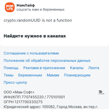
МамЛайф
Ошибка на странице
соцсеть мам и беременных
crypto.randomUUID is not a function
Найдите нужное в каналах
Соглашение с пользователями
Положение об обработке персональных данных
Помощь
Реклама в приложении
Каналы
Лента
Темы
Беременным
Мамам
Планирующим
Пресс-центр
ООО «Мам Софт»
ИНН/КПП 7707455220 / 770101001
ОГРН 1217700330275
Юридический адрес: 105082, Город Москва, вн.тер.г.