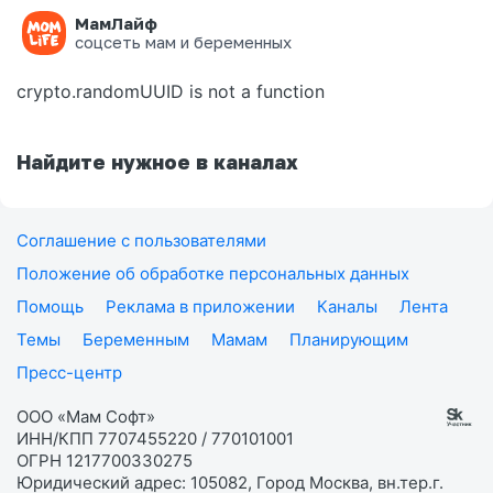
МамЛайф
Ошибка на странице
соцсеть мам и беременных
crypto.randomUUID is not a function
Найдите нужное в каналах
Соглашение с пользователями
Положение об обработке персональных данных
Помощь
Реклама в приложении
Каналы
Лента
Темы
Беременным
Мамам
Планирующим
Пресс-центр
ООО «Мам Софт»
ИНН/КПП 7707455220 / 770101001
ОГРН 1217700330275
Юридический адрес: 105082, Город Москва, вн.тер.г.