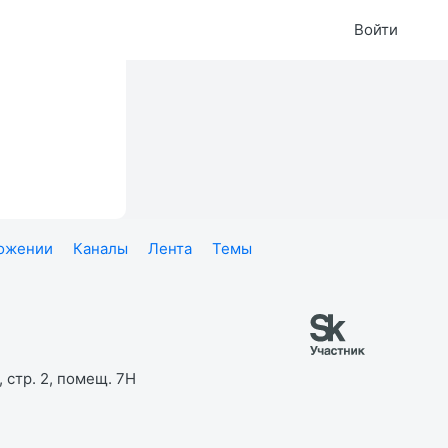
Войти
ложении
Каналы
Лента
Темы
 стр. 2, помещ. 7Н