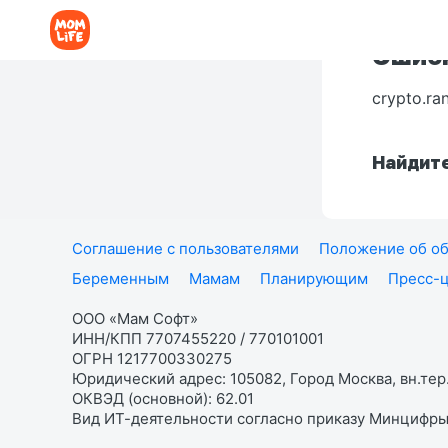
Ошибк
crypto.ra
Найдите
Соглашение с пользователями
Положение об об
Беременным
Мамам
Планирующим
Пресс-
ООО «Мам Софт»
ИНН/КПП 7707455220 / 770101001
ОГРН 1217700330275
Юридический адрес: 105082, Город Москва, вн.тер.
ОКВЭД (основной): 62.01
Вид ИТ-деятельности согласно приказу Минцифры: