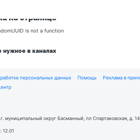
а на странице
ndomUUID is not a function
 нужное в каналах
работке персональных данных
Помощь
Реклама в при
центр
г. муниципальный округ Басманный, пл Спартаковская, д. 14,
 12.01