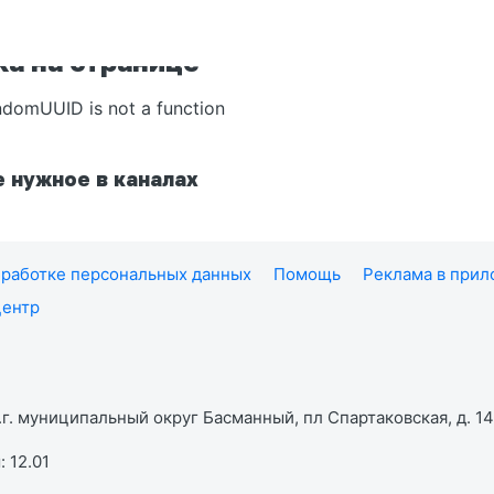
а на странице
ndomUUID is not a function
 нужное в каналах
работке персональных данных
Помощь
Реклама в при
центр
г. муниципальный округ Басманный, пл Спартаковская, д. 14,
 12.01