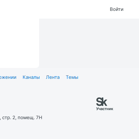
Войти
ложении
Каналы
Лента
Темы
 стр. 2, помещ. 7Н