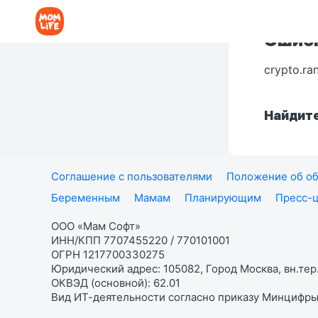
Ошибк
crypto.ra
Найдите
Соглашение с пользователями
Положение об об
Беременным
Мамам
Планирующим
Пресс-
ООО «Мам Софт»
ИНН/КПП 7707455220 / 770101001
ОГРН 1217700330275
Юридический адрес: 105082, Город Москва, вн.тер.
ОКВЭД (основной): 62.01
Вид ИТ-деятельности согласно приказу Минцифры: