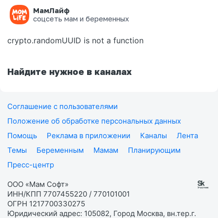
МамЛайф
Ошибка на странице
соцсеть мам и беременных
crypto.randomUUID is not a function
Найдите нужное в каналах
Соглашение с пользователями
Положение об обработке персональных данных
Помощь
Реклама в приложении
Каналы
Лента
Темы
Беременным
Мамам
Планирующим
Пресс-центр
ООО «Мам Софт»
ИНН/КПП 7707455220 / 770101001
ОГРН 1217700330275
Юридический адрес: 105082, Город Москва, вн.тер.г.