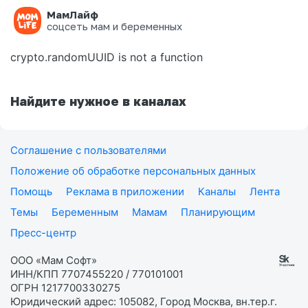
МамЛайф
Ошибка на странице
соцсеть мам и беременных
crypto.randomUUID is not a function
Найдите нужное в каналах
Соглашение с пользователями
Положение об обработке персональных данных
Помощь
Реклама в приложении
Каналы
Лента
Темы
Беременным
Мамам
Планирующим
Пресс-центр
ООО «Мам Софт»
ИНН/КПП 7707455220 / 770101001
ОГРН 1217700330275
Юридический адрес: 105082, Город Москва, вн.тер.г.