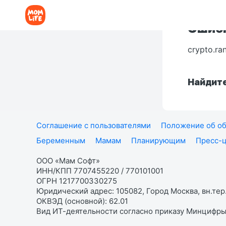
Ошибк
crypto.ra
Найдите
Соглашение с пользователями
Положение об об
Беременным
Мамам
Планирующим
Пресс-
ООО «Мам Софт»
ИНН/КПП 7707455220 / 770101001
ОГРН 1217700330275
Юридический адрес: 105082, Город Москва, вн.тер.
ОКВЭД (основной): 62.01
Вид ИТ-деятельности согласно приказу Минцифры: