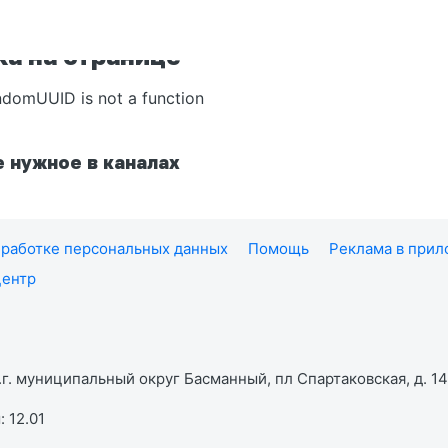
а на странице
ndomUUID is not a function
 нужное в каналах
работке персональных данных
Помощь
Реклама в при
центр
г. муниципальный округ Басманный, пл Спартаковская, д. 14,
 12.01