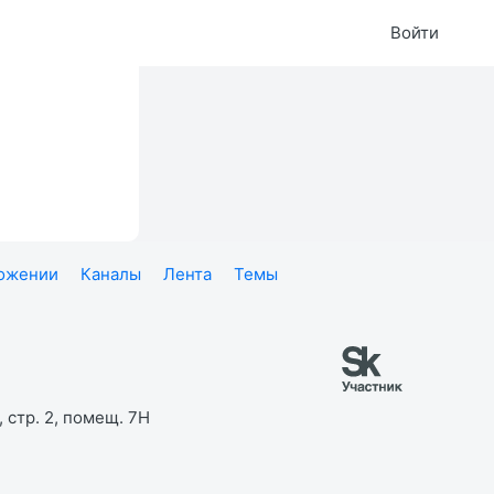
Войти
ложении
Каналы
Лента
Темы
 стр. 2, помещ. 7Н