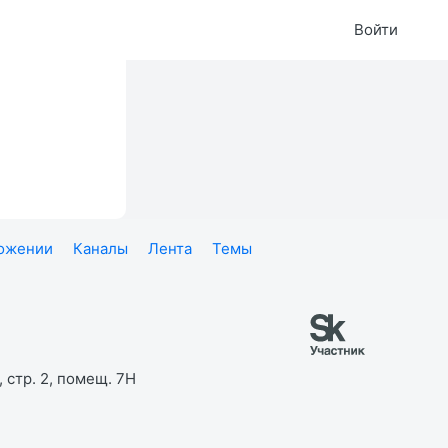
Войти
ложении
Каналы
Лента
Темы
 стр. 2, помещ. 7Н