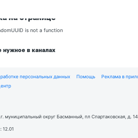
а на странице
ndomUUID is not a function
 нужное в каналах
работке персональных данных
Помощь
Реклама в при
центр
г. муниципальный округ Басманный, пл Спартаковская, д. 14,
 12.01