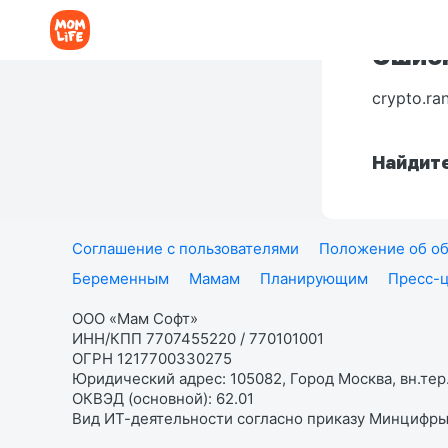
Ошибк
crypto.ra
Найдите
Соглашение с пользователями
Положение об об
Беременным
Мамам
Планирующим
Пресс-
ООО «Мам Софт»
ИНН/КПП 7707455220 / 770101001
ОГРН 1217700330275
Юридический адрес: 105082, Город Москва, вн.тер.
ОКВЭД (основной): 62.01
Вид ИТ-деятельности согласно приказу Минцифры: