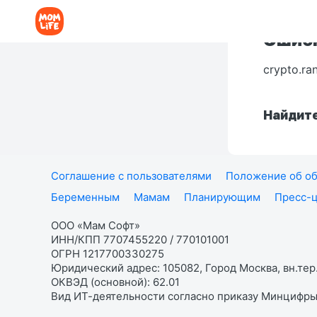
Ошибк
crypto.ra
Найдите
Соглашение с пользователями
Положение об об
Беременным
Мамам
Планирующим
Пресс-
ООО «Мам Софт»
ИНН/КПП 7707455220 / 770101001
ОГРН 1217700330275
Юридический адрес: 105082, Город Москва, вн.тер.
ОКВЭД (основной): 62.01
Вид ИТ-деятельности согласно приказу Минцифры: