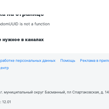
а на странице
ndomUUID is not a function
 нужное в каналах
работке персональных данных
Помощь
Реклама в при
центр
г. муниципальный округ Басманный, пл Спартаковская, д. 14,
 12.01