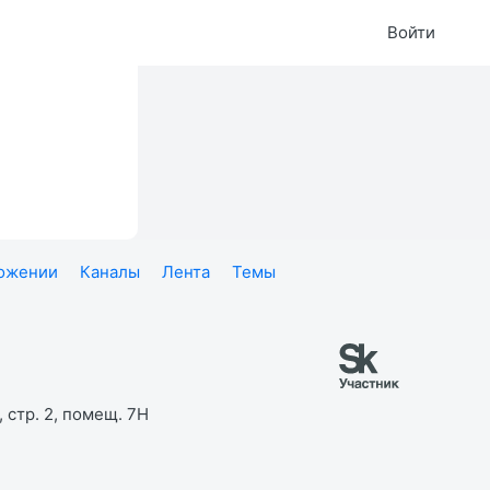
Войти
ложении
Каналы
Лента
Темы
 стр. 2, помещ. 7Н