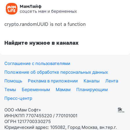
МамЛайф
Ошибка на странице
соцсеть мам и беременных
crypto.randomUUID is not a function
Найдите нужное в каналах
Соглашение с пользователями
Положение об обработке персональных данных
Помощь
Реклама в приложении
Каналы
Лента
Темы
Беременным
Мамам
Планирующим
Пресс-центр
ООО «Мам Софт»
ИНН/КПП 7707455220 / 770101001
ОГРН 1217700330275
Юридический адрес: 105082, Город Москва, вн.тер.г.