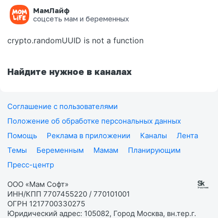
МамЛайф
Ошибка на странице
соцсеть мам и беременных
crypto.randomUUID is not a function
Найдите нужное в каналах
Соглашение с пользователями
Положение об обработке персональных данных
Помощь
Реклама в приложении
Каналы
Лента
Темы
Беременным
Мамам
Планирующим
Пресс-центр
ООО «Мам Софт»
ИНН/КПП 7707455220 / 770101001
ОГРН 1217700330275
Юридический адрес: 105082, Город Москва, вн.тер.г.