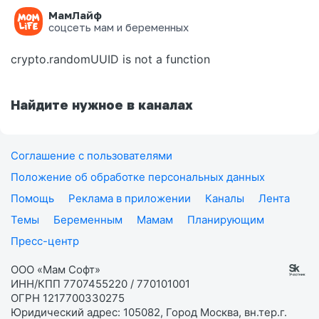
МамЛайф
Ошибка на странице
соцсеть мам и беременных
crypto.randomUUID is not a function
Найдите нужное в каналах
Соглашение с пользователями
Положение об обработке персональных данных
Помощь
Реклама в приложении
Каналы
Лента
Темы
Беременным
Мамам
Планирующим
Пресс-центр
ООО «Мам Софт»
ИНН/КПП 7707455220 / 770101001
ОГРН 1217700330275
Юридический адрес: 105082, Город Москва, вн.тер.г.