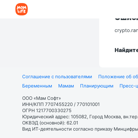
Ошибк
crypto.ra
Найдите
Соглашение с пользователями
Положение об об
Беременным
Мамам
Планирующим
Пресс-
ООО «Мам Софт»
ИНН/КПП 7707455220 / 770101001
ОГРН 1217700330275
Юридический адрес: 105082, Город Москва, вн.тер.
ОКВЭД (основной): 62.01
Вид ИТ-деятельности согласно приказу Минцифры: