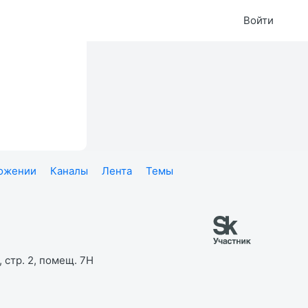
Войти
ложении
Каналы
Лента
Темы
 стр. 2, помещ. 7Н