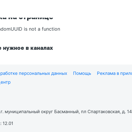
а на странице
ndomUUID is not a function
 нужное в каналах
работке персональных данных
Помощь
Реклама в при
центр
г. муниципальный округ Басманный, пл Спартаковская, д. 14,
 12.01