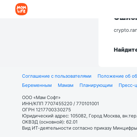
Ошибк
crypto.ra
Найдите
Соглашение с пользователями
Положение об об
Беременным
Мамам
Планирующим
Пресс-
ООО «Мам Софт»
ИНН/КПП 7707455220 / 770101001
ОГРН 1217700330275
Юридический адрес: 105082, Город Москва, вн.тер.
ОКВЭД (основной): 62.01
Вид ИТ-деятельности согласно приказу Минцифры: