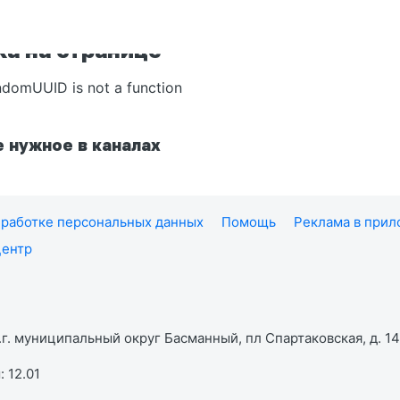
а на странице
ndomUUID is not a function
 нужное в каналах
работке персональных данных
Помощь
Реклама в при
центр
г. муниципальный округ Басманный, пл Спартаковская, д. 14,
 12.01