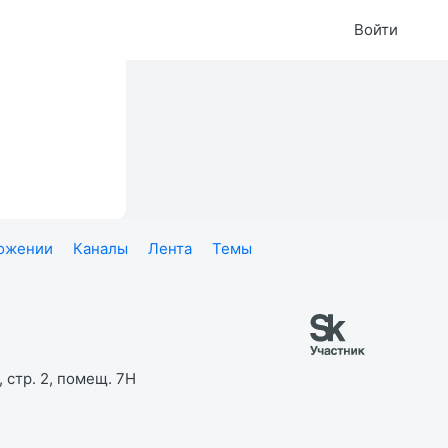
Войти
ложении
Каналы
Лента
Темы
 стр. 2, помещ. 7Н