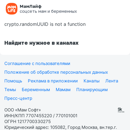
МамЛайф
Ошибка на странице
соцсеть мам и беременных
crypto.randomUUID is not a function
Найдите нужное в каналах
Соглашение с пользователями
Положение об обработке персональных данных
Помощь
Реклама в приложении
Каналы
Лента
Темы
Беременным
Мамам
Планирующим
Пресс-центр
ООО «Мам Софт»
ИНН/КПП 7707455220 / 770101001
ОГРН 1217700330275
Юридический адрес: 105082, Город Москва, вн.тер.г.