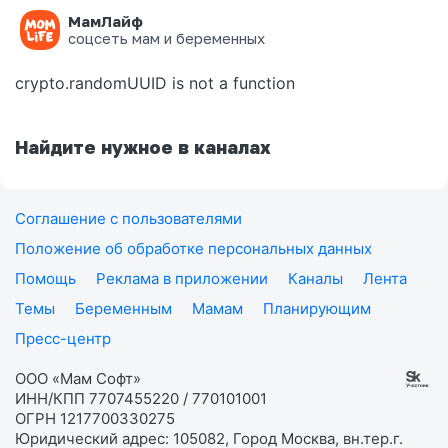
МамЛайф
Ошибка на странице
соцсеть мам и беременных
crypto.randomUUID is not a function
Найдите нужное в каналах
Соглашение с пользователями
Положение об обработке персональных данных
Помощь
Реклама в приложении
Каналы
Лента
Темы
Беременным
Мамам
Планирующим
Пресс-центр
ООО «Мам Софт»
ИНН/КПП 7707455220 / 770101001
ОГРН 1217700330275
Юридический адрес: 105082, Город Москва, вн.тер.г.