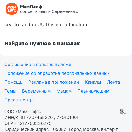
МамЛайф
Ошибка на странице
соцсеть мам и беременных
crypto.randomUUID is not a function
Найдите нужное в каналах
Соглашение с пользователями
Положение об обработке персональных данных
Помощь
Реклама в приложении
Каналы
Лента
Темы
Беременным
Мамам
Планирующим
Пресс-центр
ООО «Мам Софт»
ИНН/КПП 7707455220 / 770101001
ОГРН 1217700330275
Юридический адрес: 105082, Город Москва, вн.тер.г.