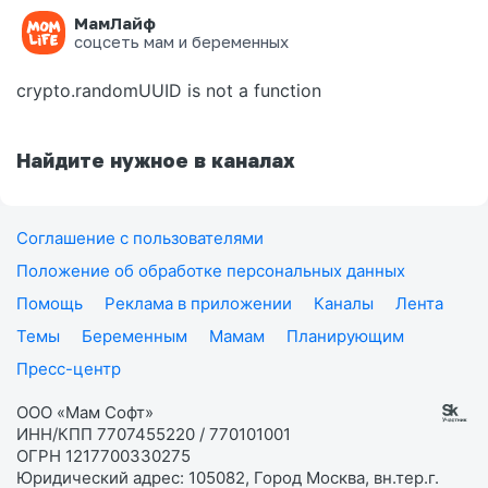
МамЛайф
Ошибка на странице
соцсеть мам и беременных
crypto.randomUUID is not a function
Найдите нужное в каналах
Соглашение с пользователями
Положение об обработке персональных данных
Помощь
Реклама в приложении
Каналы
Лента
Темы
Беременным
Мамам
Планирующим
Пресс-центр
ООО «Мам Софт»
ИНН/КПП 7707455220 / 770101001
ОГРН 1217700330275
Юридический адрес: 105082, Город Москва, вн.тер.г.