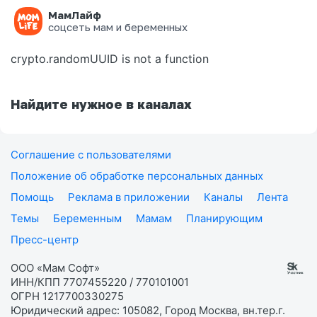
МамЛайф
Ошибка на странице
соцсеть мам и беременных
crypto.randomUUID is not a function
Найдите нужное в каналах
Соглашение с пользователями
Положение об обработке персональных данных
Помощь
Реклама в приложении
Каналы
Лента
Темы
Беременным
Мамам
Планирующим
Пресс-центр
ООО «Мам Софт»
ИНН/КПП 7707455220 / 770101001
ОГРН 1217700330275
Юридический адрес: 105082, Город Москва, вн.тер.г.