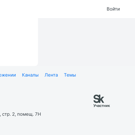
Войти
ложении
Каналы
Лента
Темы
 стр. 2, помещ. 7Н