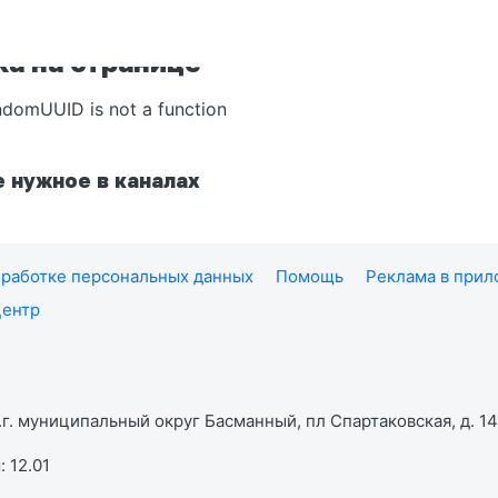
а на странице
ndomUUID is not a function
 нужное в каналах
работке персональных данных
Помощь
Реклама в при
центр
г. муниципальный округ Басманный, пл Спартаковская, д. 14,
 12.01