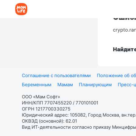
Ошибк
crypto.ra
Найдите
Соглашение с пользователями
Положение об об
Беременным
Мамам
Планирующим
Пресс-
ООО «Мам Софт»
ИНН/КПП 7707455220 / 770101001
ОГРН 1217700330275
Юридический адрес: 105082, Город Москва, вн.тер.
ОКВЭД (основной): 62.01
Вид ИТ-деятельности согласно приказу Минцифры: