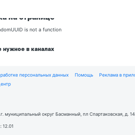
а на странице
ndomUUID is not a function
 нужное в каналах
работке персональных данных
Помощь
Реклама в при
центр
г. муниципальный округ Басманный, пл Спартаковская, д. 14,
 12.01