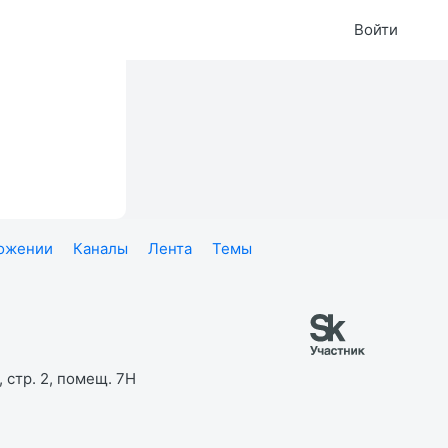
Войти
ложении
Каналы
Лента
Темы
 стр. 2, помещ. 7Н