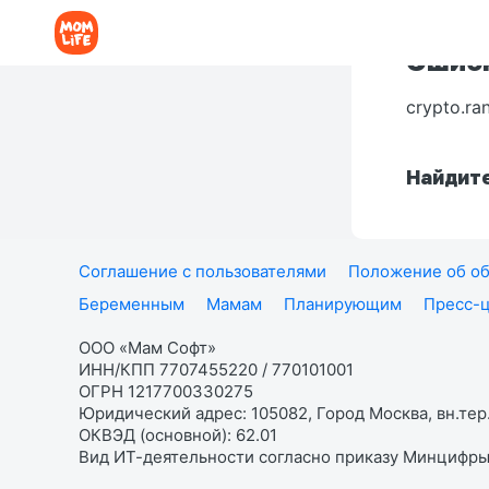
Ошибк
crypto.ra
Найдите
Соглашение с пользователями
Положение об об
Беременным
Мамам
Планирующим
Пресс-
ООО «Мам Софт»
ИНН/КПП 7707455220 / 770101001
ОГРН 1217700330275
Юридический адрес: 105082, Город Москва, вн.тер.
ОКВЭД (основной): 62.01
Вид ИТ-деятельности согласно приказу Минцифры: