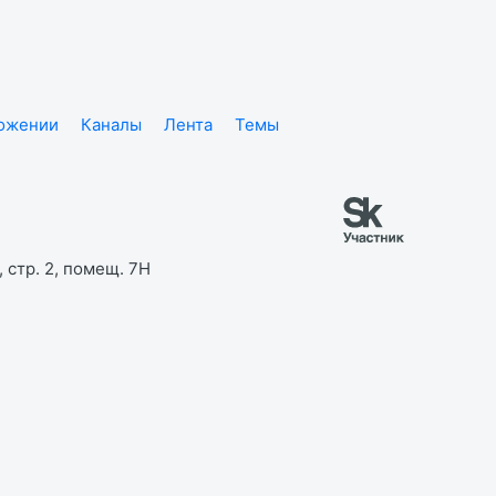
ложении
Каналы
Лента
Темы
 стр. 2, помещ. 7Н