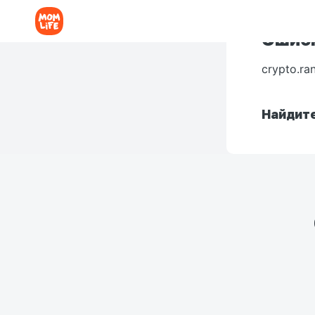
Ошибк
crypto.ra
Найдите