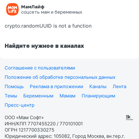
МамЛайф
Ошибка на странице
соцсеть мам и беременных
crypto.randomUUID is not a function
Найдите нужное в каналах
Соглашение с пользователями
Положение об обработке персональных данных
Помощь
Реклама в приложении
Каналы
Лента
Темы
Беременным
Мамам
Планирующим
Пресс-центр
ООО «Мам Софт»
ИНН/КПП 7707455220 / 770101001
ОГРН 1217700330275
Юридический адрес: 105082, Город Москва, вн.тер.г.