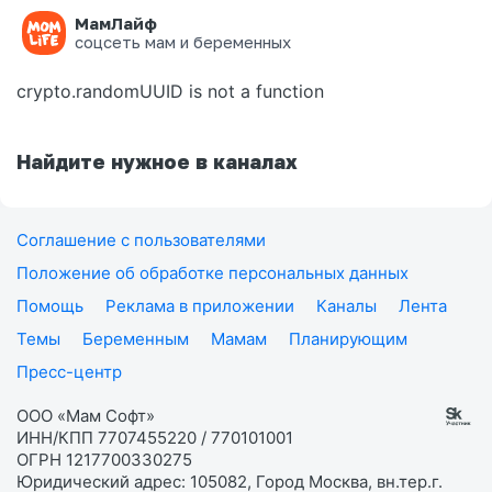
МамЛайф
Ошибка на странице
соцсеть мам и беременных
crypto.randomUUID is not a function
Найдите нужное в каналах
Соглашение с пользователями
Положение об обработке персональных данных
Помощь
Реклама в приложении
Каналы
Лента
Темы
Беременным
Мамам
Планирующим
Пресс-центр
ООО «Мам Софт»
ИНН/КПП 7707455220 / 770101001
ОГРН 1217700330275
Юридический адрес: 105082, Город Москва, вн.тер.г.