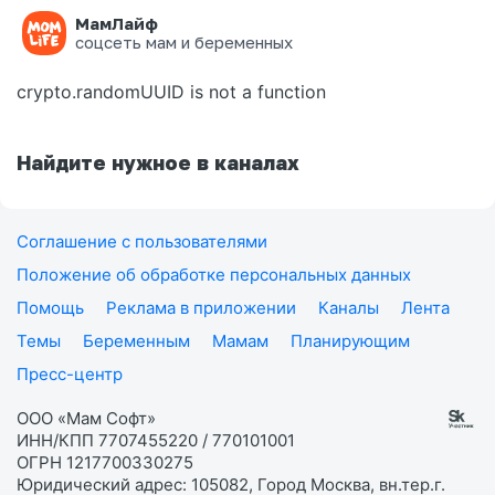
МамЛайф
Ошибка на странице
соцсеть мам и беременных
crypto.randomUUID is not a function
Найдите нужное в каналах
Соглашение с пользователями
Положение об обработке персональных данных
Помощь
Реклама в приложении
Каналы
Лента
Темы
Беременным
Мамам
Планирующим
Пресс-центр
ООО «Мам Софт»
ИНН/КПП 7707455220 / 770101001
ОГРН 1217700330275
Юридический адрес: 105082, Город Москва, вн.тер.г.