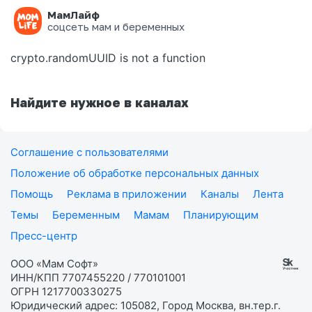
МамЛайф
Ошибка на странице
соцсеть мам и беременных
crypto.randomUUID is not a function
Найдите нужное в каналах
Соглашение с пользователями
Положение об обработке персональных данных
Помощь
Реклама в приложении
Каналы
Лента
Темы
Беременным
Мамам
Планирующим
Пресс-центр
ООО «Мам Софт»
ИНН/КПП 7707455220 / 770101001
ОГРН 1217700330275
Юридический адрес: 105082, Город Москва, вн.тер.г.