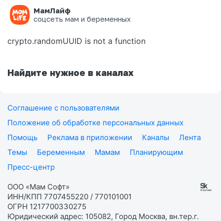
МамЛайф
Ошибка на странице
соцсеть мам и беременных
crypto.randomUUID is not a function
Найдите нужное в каналах
Соглашение с пользователями
Положение об обработке персональных данных
Помощь
Реклама в приложении
Каналы
Лента
Темы
Беременным
Мамам
Планирующим
Пресс-центр
ООО «Мам Софт»
ИНН/КПП 7707455220 / 770101001
ОГРН 1217700330275
Юридический адрес: 105082, Город Москва, вн.тер.г.