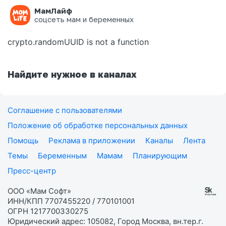
МамЛайф
Ошибка на странице
соцсеть мам и беременных
crypto.randomUUID is not a function
Найдите нужное в каналах
Соглашение с пользователями
Положение об обработке персональных данных
Помощь
Реклама в приложении
Каналы
Лента
Темы
Беременным
Мамам
Планирующим
Пресс-центр
ООО «Мам Софт»
ИНН/КПП 7707455220 / 770101001
ОГРН 1217700330275
Юридический адрес: 105082, Город Москва, вн.тер.г.