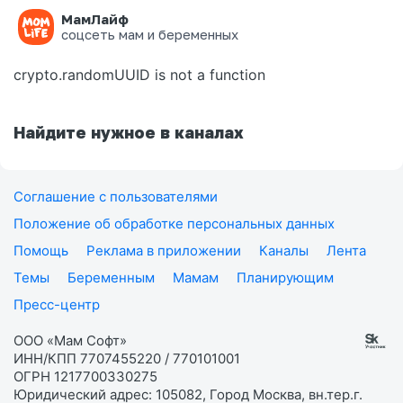
МамЛайф
Ошибка на странице
соцсеть мам и беременных
crypto.randomUUID is not a function
Найдите нужное в каналах
Соглашение с пользователями
Положение об обработке персональных данных
Помощь
Реклама в приложении
Каналы
Лента
Темы
Беременным
Мамам
Планирующим
Пресс-центр
ООО «Мам Софт»
ИНН/КПП 7707455220 / 770101001
ОГРН 1217700330275
Юридический адрес: 105082, Город Москва, вн.тер.г.