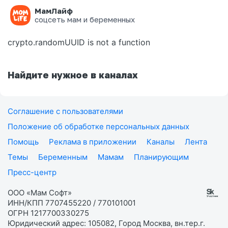
МамЛайф
Ошибка на странице
соцсеть мам и беременных
crypto.randomUUID is not a function
Найдите нужное в каналах
Соглашение с пользователями
Положение об обработке персональных данных
Помощь
Реклама в приложении
Каналы
Лента
Темы
Беременным
Мамам
Планирующим
Пресс-центр
ООО «Мам Софт»
ИНН/КПП 7707455220 / 770101001
ОГРН 1217700330275
Юридический адрес: 105082, Город Москва, вн.тер.г.