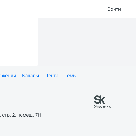
Войти
ложении
Каналы
Лента
Темы
 стр. 2, помещ. 7Н