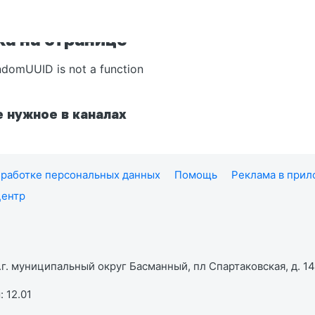
а на странице
ndomUUID is not a function
 нужное в каналах
работке персональных данных
Помощь
Реклама в при
центр
г. муниципальный округ Басманный, пл Спартаковская, д. 14,
 12.01