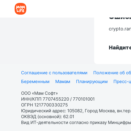
Ошибк
crypto.ra
Найдите
Соглашение с пользователями
Положение об об
Беременным
Мамам
Планирующим
Пресс-
ООО «Мам Софт»
ИНН/КПП 7707455220 / 770101001
ОГРН 1217700330275
Юридический адрес: 105082, Город Москва, вн.тер.
ОКВЭД (основной): 62.01
Вид ИТ-деятельности согласно приказу Минцифры: