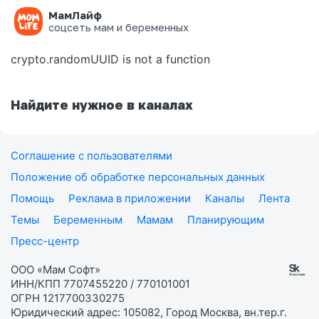
МамЛайф
Ошибка на странице
соцсеть мам и беременных
crypto.randomUUID is not a function
Найдите нужное в каналах
Соглашение с пользователями
Положение об обработке персональных данных
Помощь
Реклама в приложении
Каналы
Лента
Темы
Беременным
Мамам
Планирующим
Пресс-центр
ООО «Мам Софт»
ИНН/КПП 7707455220 / 770101001
ОГРН 1217700330275
Юридический адрес: 105082, Город Москва, вн.тер.г.