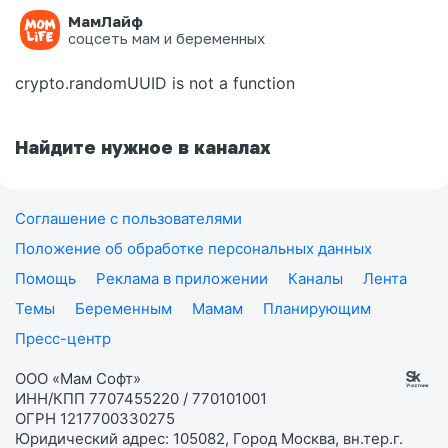
МамЛайф
Ошибка на странице
соцсеть мам и беременных
crypto.randomUUID is not a function
Найдите нужное в каналах
Соглашение с пользователями
Положение об обработке персональных данных
Помощь
Реклама в приложении
Каналы
Лента
Темы
Беременным
Мамам
Планирующим
Пресс-центр
ООО «Мам Софт»
ИНН/КПП 7707455220 / 770101001
ОГРН 1217700330275
Юридический адрес: 105082, Город Москва, вн.тер.г.