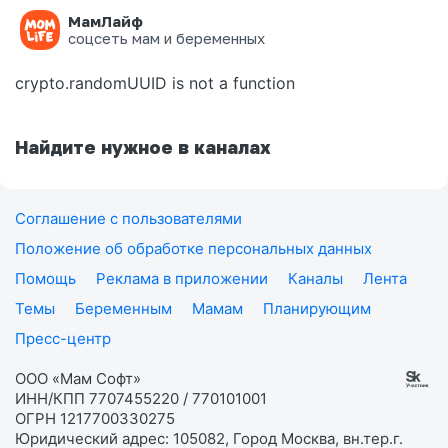
МамЛайф
Ошибка на странице
соцсеть мам и беременных
crypto.randomUUID is not a function
Найдите нужное в каналах
Соглашение с пользователями
Положение об обработке персональных данных
Помощь
Реклама в приложении
Каналы
Лента
Темы
Беременным
Мамам
Планирующим
Пресс-центр
ООО «Мам Софт»
ИНН/КПП 7707455220 / 770101001
ОГРН 1217700330275
Юридический адрес: 105082, Город Москва, вн.тер.г.