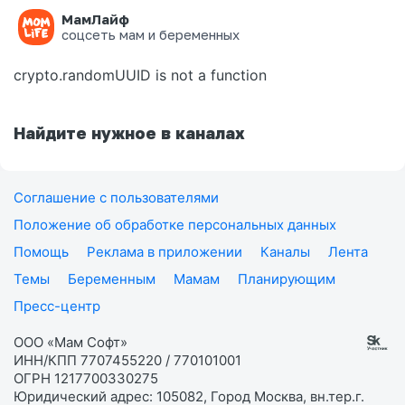
МамЛайф
Ошибка на странице
соцсеть мам и беременных
crypto.randomUUID is not a function
Найдите нужное в каналах
Соглашение с пользователями
Положение об обработке персональных данных
Помощь
Реклама в приложении
Каналы
Лента
Темы
Беременным
Мамам
Планирующим
Пресс-центр
ООО «Мам Софт»
ИНН/КПП 7707455220 / 770101001
ОГРН 1217700330275
Юридический адрес: 105082, Город Москва, вн.тер.г.