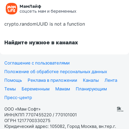
МамЛайф
Ошибка на странице
соцсеть мам и беременных
crypto.randomUUID is not a function
Найдите нужное в каналах
Соглашение с пользователями
Положение об обработке персональных данных
Помощь
Реклама в приложении
Каналы
Лента
Темы
Беременным
Мамам
Планирующим
Пресс-центр
ООО «Мам Софт»
ИНН/КПП 7707455220 / 770101001
ОГРН 1217700330275
Юридический адрес: 105082, Город Москва, вн.тер.г.