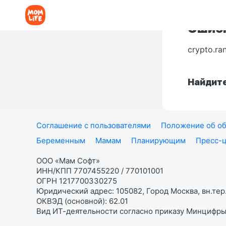
Ошибк
crypto.ra
Найдите
Соглашение с пользователями
Положение об об
Беременным
Мамам
Планирующим
Пресс-
ООО «Мам Софт»
ИНН/КПП 7707455220 / 770101001
ОГРН 1217700330275
Юридический адрес: 105082, Город Москва, вн.тер.
ОКВЭД (основной): 62.01
Вид ИТ-деятельности согласно приказу Минцифры: