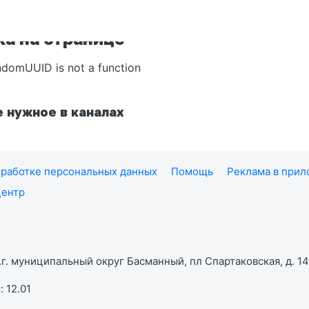
а на странице
ndomUUID is not a function
 нужное в каналах
работке персональных данных
Помощь
Реклама в при
центр
г. муниципальный округ Басманный, пл Спартаковская, д. 14,
 12.01