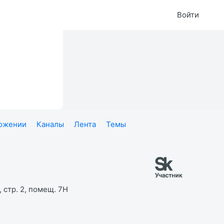
Войти
ложении
Каналы
Лента
Темы
 стр. 2, помещ. 7Н