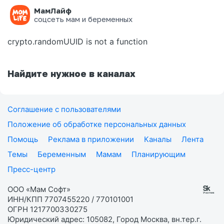
МамЛайф
Ошибка на странице
соцсеть мам и беременных
crypto.randomUUID is not a function
Найдите нужное в каналах
Соглашение с пользователями
Положение об обработке персональных данных
Помощь
Реклама в приложении
Каналы
Лента
Темы
Беременным
Мамам
Планирующим
Пресс-центр
ООО «Мам Софт»
ИНН/КПП 7707455220 / 770101001
ОГРН 1217700330275
Юридический адрес: 105082, Город Москва, вн.тер.г.