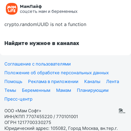
МамЛайф
Ошибка на странице
соцсеть мам и беременных
crypto.randomUUID is not a function
Найдите нужное в каналах
Соглашение с пользователями
Положение об обработке персональных данных
Помощь
Реклама в приложении
Каналы
Лента
Темы
Беременным
Мамам
Планирующим
Пресс-центр
ООО «Мам Софт»
ИНН/КПП 7707455220 / 770101001
ОГРН 1217700330275
Юридический адрес: 105082, Город Москва, вн.тер.г.